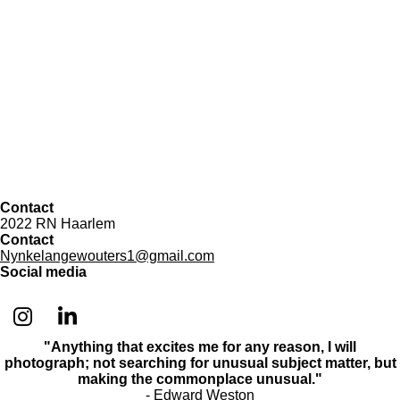
Contact
2022 RN Haarlem
Contact
Nynkelangewouters1@gmail.com
Social media
I
L
n
i
"Anything that excites me for any reason, I will
photograph; not searching for unusual subject matter, but
s
n
making the commonplace unusual."
t
k
- Edward Weston